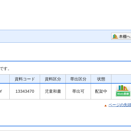
本棚へ
です。
資料コード
資料区分
帯出区分
状態
Y
13343470
児童和書
帯出可
配架中
ページの先