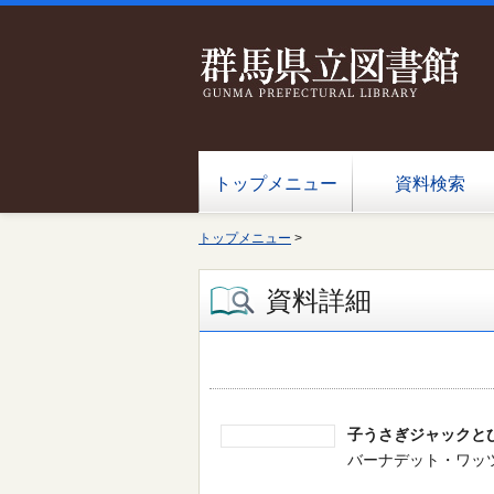
トップメニュー
資料検索
トップメニュー
>
資料詳細
子うさぎジャックと
バーナデット・ワッツ／作・