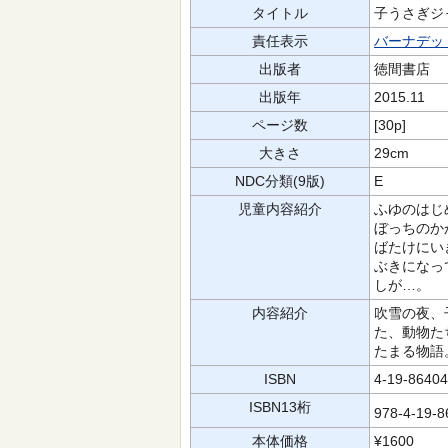
タイトル
子うさぎジ
責任表示
バーナデッ
出版者
徳間書店
出版年
2015.11
ページ数
[30p]
大きさ
29cm
NDC分類(9版)
E
児童内容紹介
ふゆのはじ
ぼっちのか
ばたけにい
ぶきになっ
しが…。
内容紹介
吹雪の夜、
た、動物た
たまる物語
ISBN
4-19-86404
ISBN13桁
978-4-19-
本体価格
¥1600