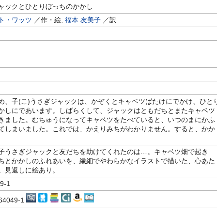
ャックとひとりぼっちのかかし
ト・ワッツ
／作・絵,
福本 友美子
／訳
め、子(こ)うさぎジャックは、かぞくとキャベツばたけにでかけ、ひと
かしにであいます。しばらくして、ジャックはともだちとまたキャベツ
きました。むちゅうになってキャベツをたべていると、いつのまにかふ
てしまいました。これでは、かえりみちがわかりません。すると、かか
子うさぎジャックと友だちを助けてくれたのは…。キャベツ畑で起き
ちとかかしのふれあいを、繊細でやわらかなイラストで描いた、心あた
。見返しに絵あり。
9-1
864049-1