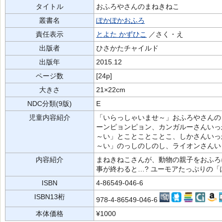
タイトル
おふろやさんのまねきねこ
叢書名
ぽかぽかおふろ
責任表示
とよた かずひこ
／さく・え
出版者
ひさかたチャイルド
出版年
2015.12
ページ数
[24p]
大きさ
21×22cm
NDC分類(9版)
E
児童内容紹介
「いらっしゃいませ～」おふろやさんの
ーンピョンピョン、カンガルーさんいっ
～い」とことことことこ、しかさんいっ
～い」のっしのしのし、ライオンさんい
内容紹介
まねきねこさんが、動物の親子をおふろ
事が終わると…? ユーモアたっぷりの
ISBN
4-86549-046-6
ISBN13桁
978-4-86549-046-6
本体価格
¥1000