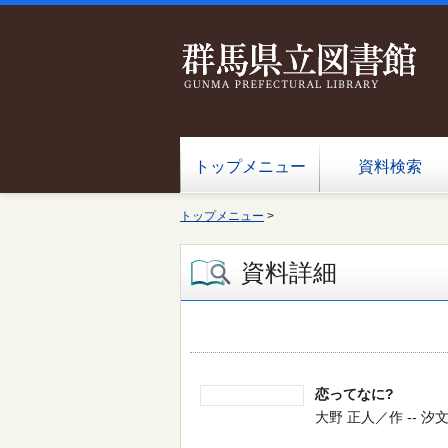
トップメニュー
資料検索
トップメニュー
>
資料詳細
恋ってなに?
大野 正人／作 -- 汐文社 -