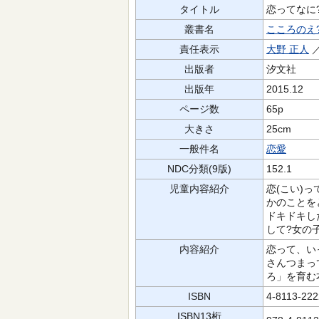
タイトル
恋ってなに
叢書名
こころのえ
責任表示
大野 正人
／
出版者
汐文社
出版年
2015.12
ページ数
65p
大きさ
25cm
一般件名
恋愛
NDC分類(9版)
152.1
児童内容紹介
恋(こい)
かのことを
ドキドキし
して?女の
内容紹介
恋って、い
さんつまっ
ろ」を育む
ISBN
4-8113-222
ISBN13桁