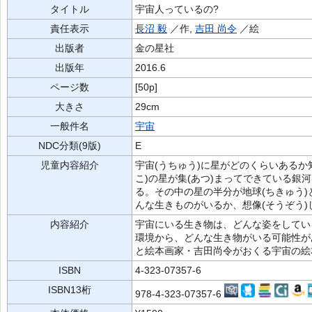
タイトル
宇宙人っているの?
責任表示
長沼 毅
／作,
吉田 尚令
／絵
出版者
金の星社
出版年
2016.6
ページ数
[50p]
大きさ
29cm
一般件名
宇宙
NDC分類(9版)
E
児童内容紹介
宇宙(うちゅう)に星がどのくらいあるか知
こ)の星が集(あつ)まってできている銀河(
る。その中の星の半分が地球(ちきゅう)と
んな生きものがいるか、想像(そうぞう)
内容紹介
宇宙にいる生き物は、どんな姿をしてい
環境から、どんな生き物がいる可能性が
と絵本画家・吉田尚令がおくる宇宙の絵
ISBN
4-323-07357-6
ISBN13桁
978-4-323-07357-6