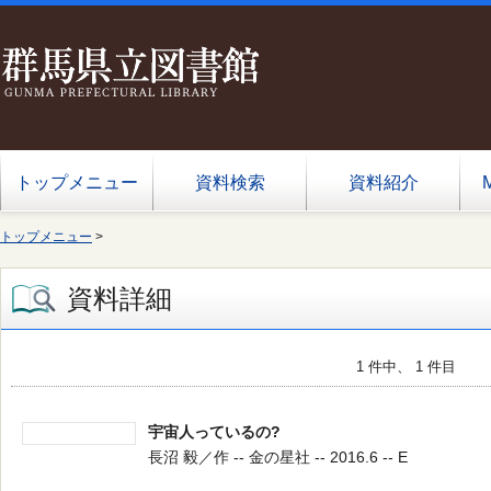
トップメニュー
資料検索
資料紹介
トップメニュー
>
資料詳細
1 件中、 1 件目
宇宙人っているの?
長沼 毅／作 -- 金の星社 -- 2016.6 -- E