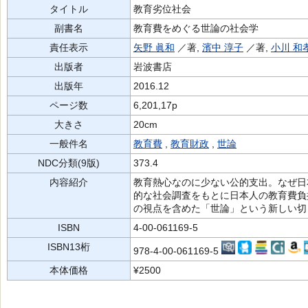
タイトル
教育劣位社会
副書名
教育費をめぐる世論の社会学
責任表示
矢野 眞和
／著,
濱中 淳子
／著,
小川 和
出版者
岩波書店
出版年
2016.12
ページ数
6,201,17p
大きさ
20cm
一般件名
教育費
,
教育財政
,
世論
NDC分類(9版)
373.4
内容紹介
教育熱心なのに少ない公的支出。なぜ日
的な社会調査をもとに日本人の教育費負
の視点を含めた「世論」という新しい切
ISBN
4-00-061169-5
ISBN13桁
978-4-00-061169-5
本体価格
¥2500