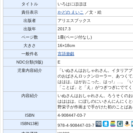
タイトル
いろはにほほほ
責任表示
かどの えいこ
／文・絵
出版者
アリエスブックス
出版年
2017.3
ページ数
1冊(ページ付なし)
大きさ
16×18cm
一般件名
言語遊戯
NDC分類(9版)
E
児童内容紹介
「いぬさんはおしゃれさん。イタリアブ
のおばさんロックンローラー、あつくて
ははは。はがおこった、はっ!」…。「
「ことば」と「え」がつぎつぎにでてく
内容紹介
いぬさんはおしゃれさん。ろうそくのお
はははは。にぼしのにいさんにんにくと
野栄子が作画まで手がけた初のことばあ
ISBN
4-908447-03-7
ISBN13桁
978-4-908447-03-7