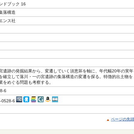
ドブック 16
集落構造
エンス社
宮遺跡の発掘結果から、変遷していく須恵坏を軸に、年代幅20年の実年
を確立して落川・一の宮遺跡の集落構造の変遷を探る。特徴的出土物を
業をめぐる問題も考察する。
8-6
6-0528-6
ページの先