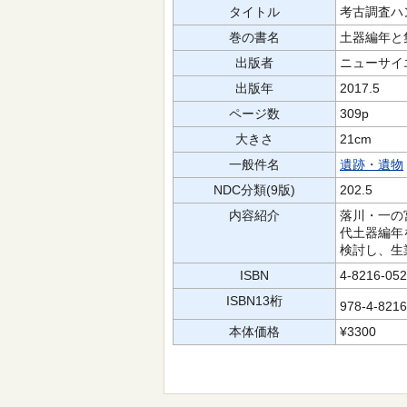
タイトル
考古調査ハン
巻の書名
土器編年と
出版者
ニューサイ
出版年
2017.5
ページ数
309p
大きさ
21cm
一般件名
遺跡・遺物
NDC分類(9版)
202.5
内容紹介
落川・一の
代土器編年
検討し、生
ISBN
4-8216-052
ISBN13桁
978-4-821
本体価格
¥3300