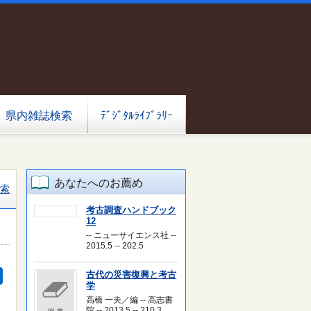
県内雑誌検索
ﾃﾞｼﾞﾀﾙﾗｲﾌﾞﾗﾘｰ
あなたへのお薦め
索
考古調査ハンドブック
12
-- ニューサイエンス社 --
2015.5 -- 202.5
古代の災害復興と考古
学
高橋 一夫／編 -- 高志書
院 -- 2013.5 -- 210.3