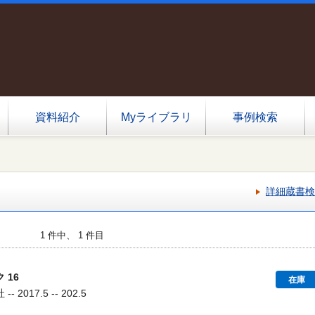
資料紹介
Myライブラリ
事例検索
詳細蔵書検
1 件中、 1 件目
 16
在庫
2017.5 -- 202.5