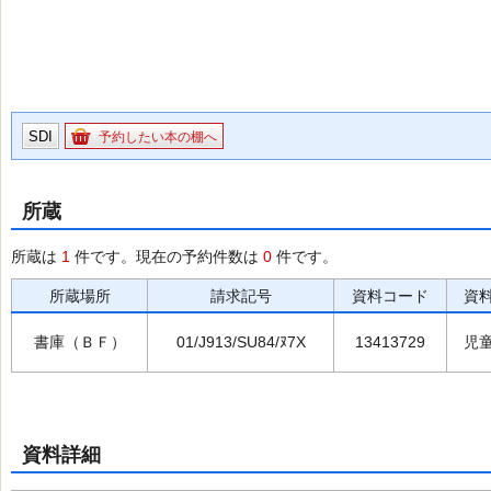
SDI
予約したい本の棚へ
所蔵
所蔵は
1
件です。現在の予約件数は
0
件です。
所蔵場所
請求記号
資料コード
資
書庫（ＢＦ）
01/J913/SU84/ﾇ7X
13413729
児
資料詳細