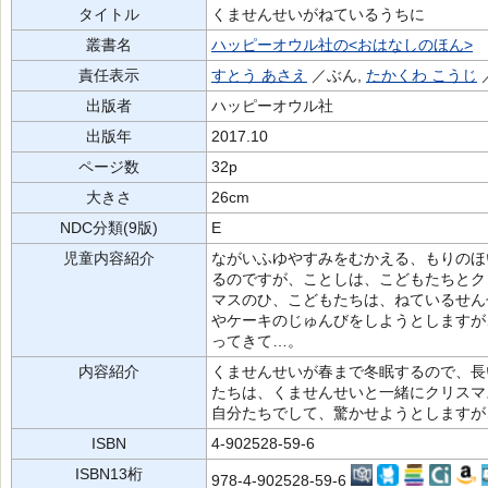
タイトル
くませんせいがねているうちに
叢書名
ハッピーオウル社の<おはなしのほん>
責任表示
すとう あさえ
／ぶん,
たかくわ こうじ
出版者
ハッピーオウル社
出版年
2017.10
ページ数
32p
大きさ
26cm
NDC分類(9版)
E
児童内容紹介
ながいふゆやすみをむかえる、もりのほ
るのですが、ことしは、こどもたちとク
マスのひ、こどもたちは、ねているせん
やケーキのじゅんびをしようとしますが
ってきて…。
内容紹介
くませんせいが春まで冬眠するので、長
たちは、くませんせいと一緒にクリスマ
自分たちでして、驚かせようとしますが
ISBN
4-902528-59-6
ISBN13桁
978-4-902528-59-6