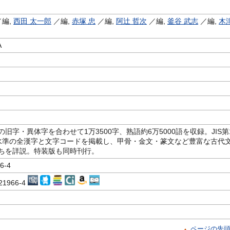
編,
西田 太一郎
／編,
赤塚 忠
／編,
阿辻 哲次
／編,
釜谷 武志
／編,
木
A
旧字・異体字を合わせて1万3500字、熟語約6万5000語を収録。JIS第
水準の全漢字と文字コードを掲載し、甲骨・金文・篆文など豊富な古代
ちを詳説。特装版も同時刊行。
6-4
621966-4
ページの先