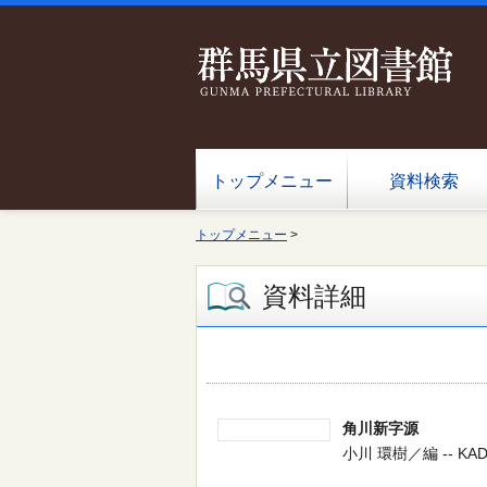
トップメニュー
資料検索
トップメニュー
>
資料詳細
角川新字源
小川 環樹／編 -- KADOK