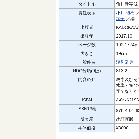
タイトル
角川新字源
責任表示
小川 環樹
／
祐子
／編
出版者
KADOKAW
出版年
2017.10
ページ数
192,1774p
大きさ
19cm
一般件名
漢和辞典
NDC分類(9版)
813.2
内容紹介
親字及びその
水準～第4
字でなりた
ISBN
4-04-62196
ISBN13桁
978-4-04-
版表示
改訂新版
本体価格
¥3000