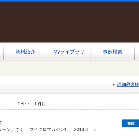
資料紹介
Myライブラリ
事例検索
詳細蔵書検
1 件中、 1 件目
で
在庫
／さく -- マイクロマガジン社 -- 2018.3 -- E