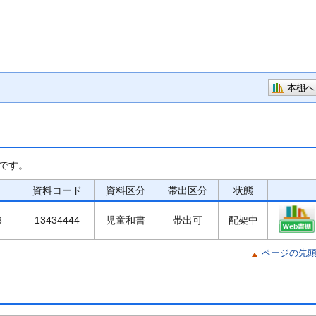
本棚へ
です。
資料コード
資料区分
帯出区分
状態
3
13434444
児童和書
帯出可
配架中
ページの先