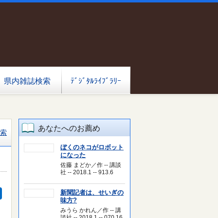
県内雑誌検索
ﾃﾞｼﾞﾀﾙﾗｲﾌﾞﾗﾘｰ
あなたへのお薦め
索
ぼくのネコがロボット
になった
佐藤 まどか／作 -- 講談
社 -- 2018.1 -- 913.6
新聞記者は、せいぎの
味方?
みうら かれん／作 -- 講
談社 -- 2018.1 -- 070.16