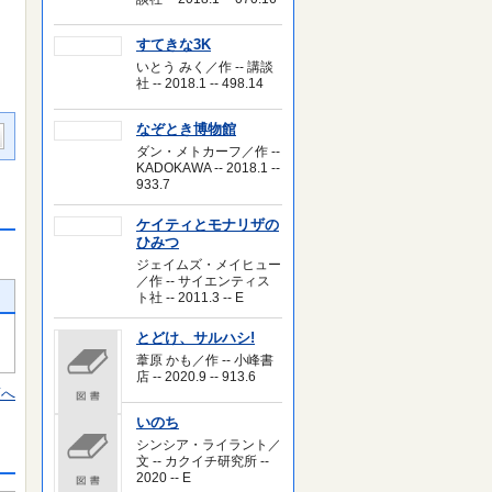
すてきな3K
いとう みく／作 -- 講談
社 -- 2018.1 -- 498.14
なぞとき博物館
ダン・メトカーフ／作 --
KADOKAWA -- 2018.1 --
933.7
ケイティとモナリザの
ひみつ
ジェイムズ・メイヒュー
／作 -- サイエンティス
ト社 -- 2011.3 -- E
とどけ、サルハシ!
葦原 かも／作 -- 小峰書
店 -- 2020.9 -- 913.6
頭へ
いのち
シンシア・ライラント／
文 -- カクイチ研究所 --
2020 -- E