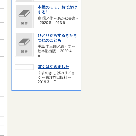
本屋のミミ、おでかけ
する!
森 環／作 -- あかね書房 -
- 2020.5 -- 913.6
ひとりだちするきたき
つねのこども
手島 圭三郎／絵・文 --
絵本塾出版 -- 2020.4 --
E
ぼくはなきました
くすのき しげのり／さ
く -- 東洋館出版社 --
2019.3 -- E