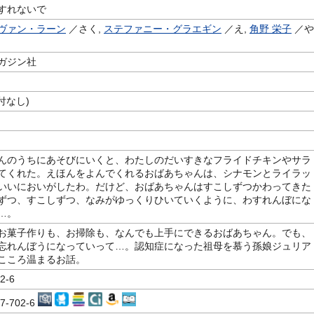
すれないで
ヴァン・ラーン
／さく,
ステファニー・グラエギン
／え,
角野 栄子
／や
ガジン社
付なし)
んのうちにあそびにいくと、わたしのだいすきなフライドチキンやサラ
てくれた。えほんをよんでくれるおばあちゃんは、シナモンとライラッ
いいにおいがしたわ。だけど、おばあちゃんはすこしずつかわってきた
ずつ、すこしずつ、なみがゆっくりひいていくように、わすれんぼにな
…。
お菓子作りも、お掃除も、なんでも上手にできるおばあちゃん。でも、
忘れんぼうになっていって…。認知症になった祖母を慕う孫娘ジュリア
こころ温まるお話。
2-6
37-702-6