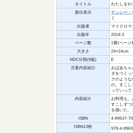
タイトル
わたしをわ
責任表示
ナンシー・
く
出版者
マイクロマ
出版年
2018.3
ページ数
1冊(ページ
大きさ
24×24cm
NDC分類(9版)
E
児童内容紹介
おばあちゃ
ダをつくっ
クのような
の。すこし
っていって
内容紹介
お料理も、
すこしずつ
を描いた、
ISBN
4-89637-70
ISBN13桁
978-4-896