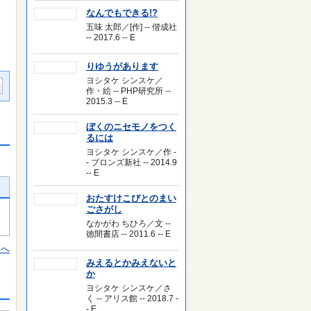
なんでもできる!?
五味 太郎／[作] -- 偕成社
-- 2017.6 -- E
りゆうがあります
ヨシタケ シンスケ／
作・絵 -- PHP研究所 --
2015.3 -- E
ぼくのニセモノをつく
るには
ヨシタケ シンスケ／作 -
- ブロンズ新社 -- 2014.9
-- E
おたすけこびとのまい
ごさがし
なかがわ ちひろ／文 --
徳間書店 -- 2011.6 -- E
頭へ
みえるとかみえないと
か
ヨシタケ シンスケ／さ
く -- アリス館 -- 2018.7 -
- E