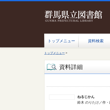
トップメニュー
資料検索
トップメニュー
>
資料詳細
ねるじかん
鈴木 のりたけ／作・絵 --