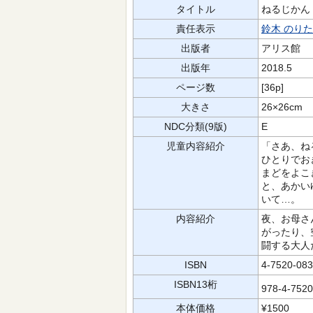
タイトル
ねるじかん
責任表示
鈴木 のり
出版者
アリス館
出版年
2018.5
ページ数
[36p]
大きさ
26×26cm
NDC分類(9版)
E
児童内容紹介
「さあ、ね
ひとりでお
まどをよこ
と、あかい
いて…。
内容紹介
夜、お母さ
がったり、
闘する大人
ISBN
4-7520-083
ISBN13桁
978-4-752
本体価格
¥1500