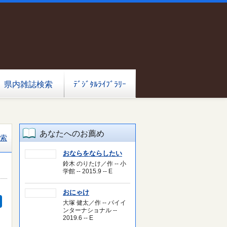
県内雑誌検索
ﾃﾞｼﾞﾀﾙﾗｲﾌﾞﾗﾘｰ
あなたへのお薦め
索
おならをならしたい
鈴木 のりたけ／作 -- 小
学館 -- 2015.9 -- E
おにゃけ
大塚 健太／作 -- パイイ
ンターナショナル --
2019.6 -- E