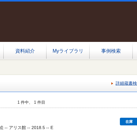
資料紹介
Myライブラリ
事例検索
詳細蔵書検
1 件中、 1 件目
在庫
 アリス館 -- 2018.5 -- E