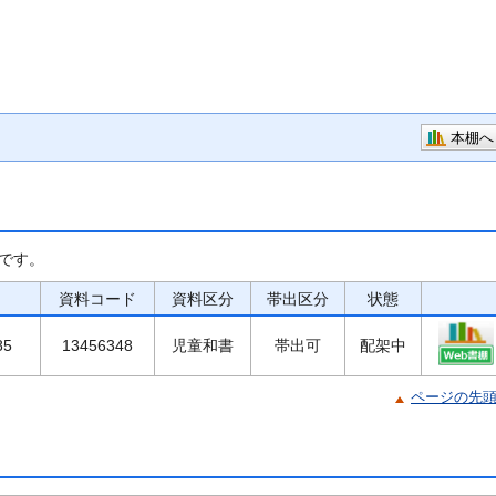
本棚へ
です。
資料コード
資料区分
帯出区分
状態
85
13456348
児童和書
帯出可
配架中
ページの先