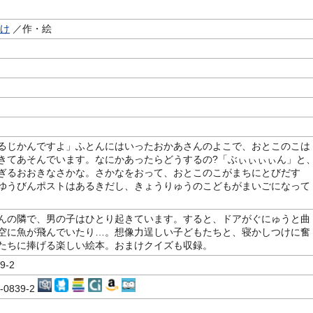
たけ
／作・絵
るじかんですよ」ふとんにはいったおかあさんのよこで、おとこのこは
きてあそんでいます。なにかあったらどうするの?「ぶぃぃぃぃん」と
ぎるおおきなさかな。さかなをおって、おとこのこがまちにとびだす
ゆうびんポストはあるきだし、きょうりゅうのこどもがまいごになって
んの隣で、男の子はひとり起きています。すると、ドアがぐにゅうと曲
空に魚が飛んでいたり…。想像力逞しい子どもたちと、寝かしつけに奮
たちに捧げる楽しい絵本。おまけクイズも収録。
9-2
0-0839-2