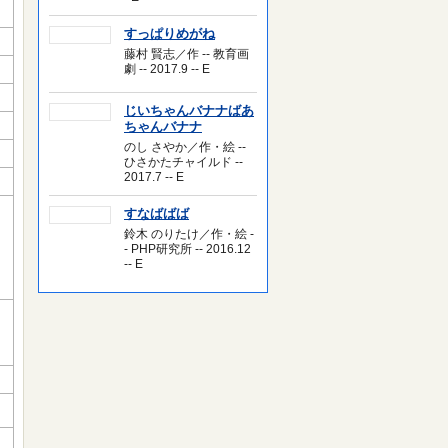
すっぱりめがね
藤村 賢志／作 -- 教育画
劇 -- 2017.9 -- E
じいちゃんバナナばあ
ちゃんバナナ
のし さやか／作・絵 --
ひさかたチャイルド --
2017.7 -- E
すなばばば
、
鈴木 のりたけ／作・絵 -
- PHP研究所 -- 2016.12
-- E