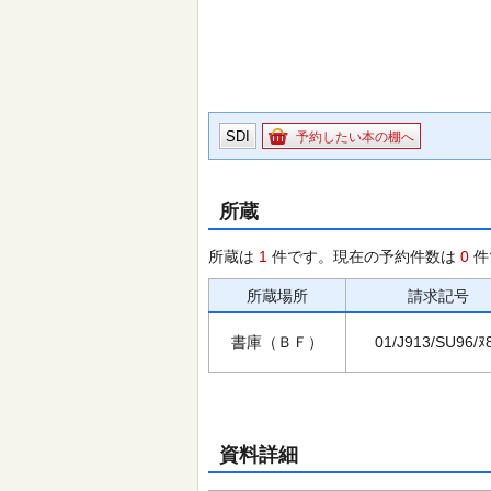
SDI
予約したい本の棚へ
所蔵
所蔵は
1
件です。現在の予約件数は
0
件
所蔵場所
請求記号
書庫（ＢＦ）
01/J913/SU96/ﾇ
資料詳細