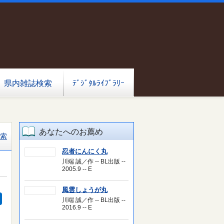
県内雑誌検索
ﾃﾞｼﾞﾀﾙﾗｲﾌﾞﾗﾘｰ
あなたへのお薦め
索
忍者にんにく丸
川端 誠／作 -- BL出版 --
2005.9 -- E
風雲しょうが丸
川端 誠／作 -- BL出版 --
2016.9 -- E