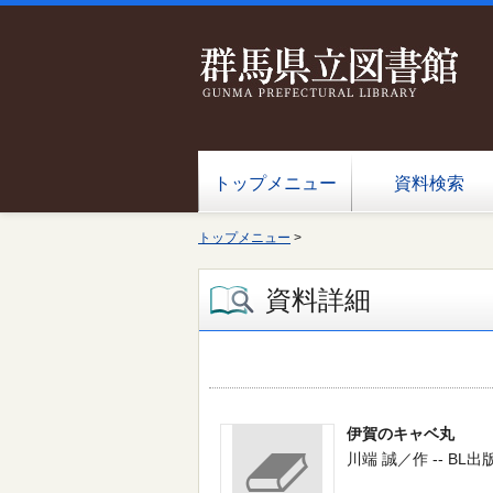
トップメニュー
資料検索
トップメニュー
>
資料詳細
伊賀のキャベ丸
川端 誠／作 -- BL出版 --