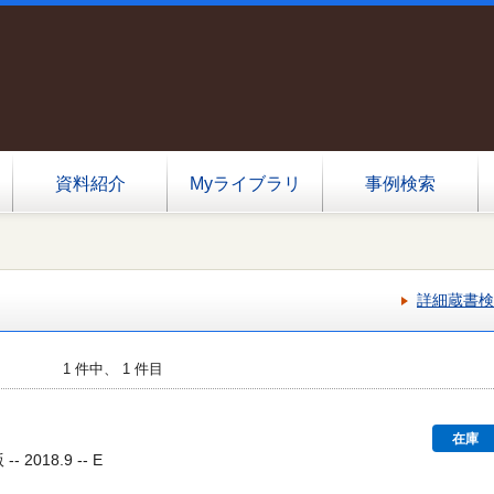
資料紹介
Myライブラリ
事例検索
詳細蔵書検
1 件中、 1 件目
在庫
 2018.9 -- E