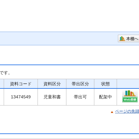
本棚へ
です。
資料コード
資料区分
帯出区分
状態
13474549
児童和書
帯出可
配架中
ページの先