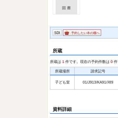
SDI
予約したい本の棚へ
所蔵
所蔵は
1
件です。現在の予約件数は
0
件
所蔵場所
請求記号
子ども室
01/J913/KA91/ﾇ89
資料詳細