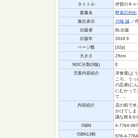
タイトル
伊賀のキャ
叢書名
野菜忍列伝
責任表示
川端 誠
／
出版者
BL出版
出版年
2018.9
ページ数
[32p]
大きさ
29cm
NDC分類(9版)
E
児童内容紹介
洋食屋(よ
ころ、うっ
の忍者(に
にむかって
て…。
内容紹介
店の前で水
かけてしま
議な術をか
ISBN
4-7764-087
ISBN13桁
978-4-776