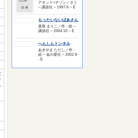
アネット=チゾン／さく
-- 講談社 -- 1997.6 -- E
もったいないばあさん
真珠 まりこ／作・絵 --
講談社 -- 2004.10 -- E
へんしんトンネル
あきやま ただし／作・
絵 -- 金の星社 -- 2002.9 -
- E
と
)
丸