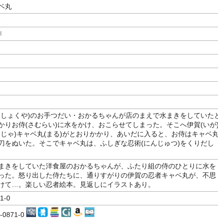
ベ丸
作
うしょくや)のお手つだい・おかるちゃんが店のまえで水まきをしていた
かりお侍(さむらい)に水をかけ、おこらせてしまった。そこへ伊賀(いが
んじゃ)キャベ丸(まる)がとおりかかり、あいだに入ると、お侍はキャベ
刀をぬいた。そこでキャベ丸は、ふしぎな忍術(にんじゅつ)をくりだし
まきをしていた洋食屋のおかるちゃんが、ふたり組の侍のひとりに水を
った。怒り出した侍たちに、通りすがりの伊賀の忍者キャベ丸が、不思
けて…。楽しい忍者絵本。見返しにイラストあり。
1-0
4-0871-0