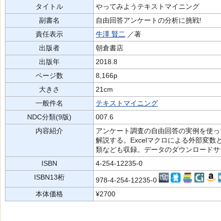
タイトル
やってみようテキストマイニング
副書名
自由回答アンケートの分析に挑戦!
責任表示
牛澤 賢二
／著
出版者
朝倉書店
出版年
2018.8
ページ数
8,166p
大きさ
21cm
一般件名
テキストマイニング
NDC分類(9版)
007.6
内容紹介
アンケート調査の自由回答の実例を使っ
解説する。Excelマクロによる外部変
類なども収録。データのダウンロードサ
ISBN
4-254-12235-0
ISBN13桁
978-4-254-12235-0
本体価格
¥2700