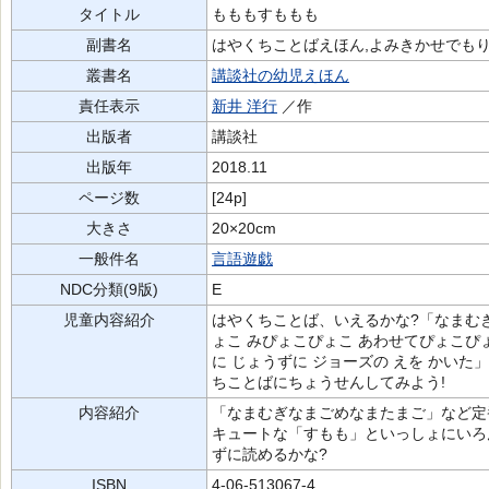
タイトル
もももすももも
副書名
はやくちことばえほん,よみきかせでもり
叢書名
講談社の幼児えほん
責任表示
新井 洋行
／作
出版者
講談社
出版年
2018.11
ページ数
[24p]
大きさ
20×20cm
一般件名
言語遊戯
NDC分類(9版)
E
児童内容紹介
はやくちことば、いえるかな?「なまむぎ
ょこ みぴょこぴょこ あわせてぴょこぴ
に じょうずに ジョーズの えを かい
ちことばにちょうせんしてみよう!
内容紹介
「なまむぎなまごめなまたまご」など定
キュートな「すもも」といっしょにいろ
ずに読めるかな?
ISBN
4-06-513067-4