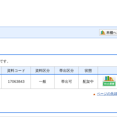
本棚へ
です。
資料コード
資料区分
帯出区分
状態
17063843
一般
帯出可
配架中
ページの先