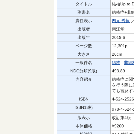
タイトル
結核Up to D
副書名
結核症+非
責任表示
四元 秀毅
／
出版者
南江堂
出版年
2019.6
ページ数
12,301p
大きさ
26cm
一般件名
結核
,
非結
NDC分類(9版)
493.89
内容紹介
結核症に関
を行う際に
ても言及す
ISBN
4-524-2526
ISBN13桁
978-4-524
版表示
改訂第4版
本体価格
¥9200