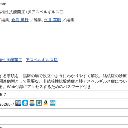
ate
結核性抗酸菌症+肺アスペルギルス症
編集,
倉島 篤行
／編集,
永井 英明
／編集
核性抗酸菌症
,
アスペルギルス症
する事項を、臨床の場で役立つようにわかりやすく解説。結核症の診療
関連病態として重要な、非結核性抗酸菌症と肺アスペルギルス症につい
る。Web付録にアクセスするためのパスワード付き。
5-7
-25265-7