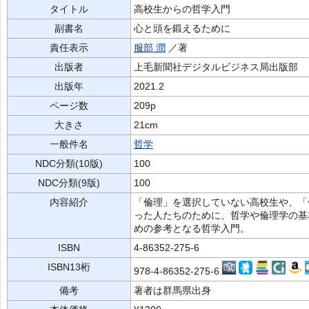
タイトル
高校生からの哲学入門
副書名
心と頭を鍛えるために
責任表示
服部 潤
／著
出版者
上毛新聞社デジタルビジネス局出版部
出版年
2021.2
ページ数
209p
大きさ
21cm
一般件名
哲学
NDC分類(10版)
100
NDC分類(9版)
100
内容紹介
「倫理」を選択していない高校生や、「
った人たちのために、哲学や倫理学の基
めの参考となる哲学入門。
ISBN
4-86352-275-6
ISBN13桁
978-4-86352-275-6
備考
著者は群馬県出身