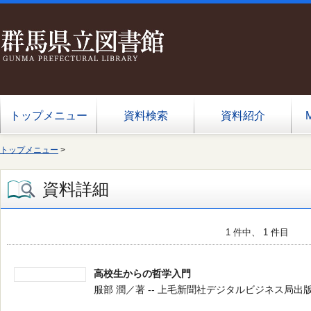
トップメニュー
資料検索
資料紹介
トップメニュー
>
資料詳細
1 件中、 1 件目
高校生からの哲学入門
服部 潤／著 -- 上毛新聞社デジタルビジネス局出版部 -- 