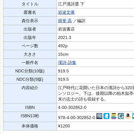
タイトル
江戸漢詩選 下
叢書名
岩波文庫
責任表示
揖斐 高
／編訳
出版者
岩波書店
出版年
2021.3
ページ数
492p
大きさ
15cm
一般件名
漢詩-詩集
NDC分類(10版)
919.5
NDC分類(9版)
919.5
内容紹介
江戸時代に花開いた日本の漢詩から32
ンソロジー。下は、後期以降の柏木如亭
末の志士の詩も収録する。
ISBN
4-00-302852-0
ISBN13桁
978-4-00-302852-0
本体価格
¥1200