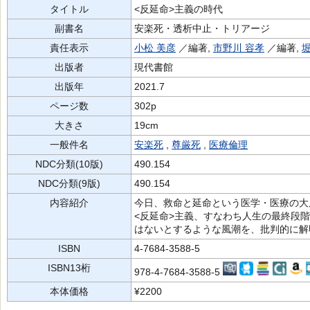
タイトル
<反延命>主義の時代
副書名
安楽死・透析中止・トリアージ
責任表示
小松 美彦
／編著,
市野川 容孝
／編著,
堀
出版者
現代書館
出版年
2021.7
ページ数
302p
大きさ
19cm
一般件名
安楽死
,
尊厳死
,
医療倫理
NDC分類(10版)
490.154
NDC分類(9版)
490.154
内容紹介
今日、救命と延命という医学・医療の大
<反延命>主義、すなわち人生の最終段
はないとするような風潮を、批判的に解
ISBN
4-7684-3588-5
ISBN13桁
978-4-7684-3588-5
本体価格
¥2200