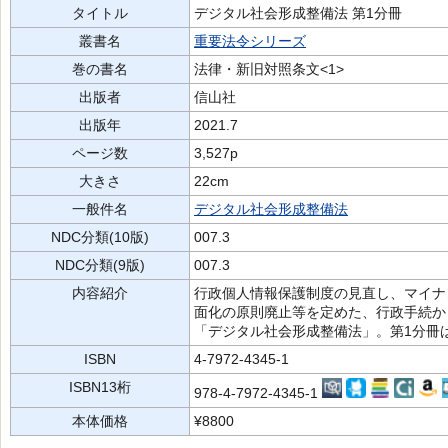
タイトル
デジタル社会形成整備法 第1分冊
叢書名
重要法令シリーズ
巻の書名
法律・新旧対照条文<1>
出版者
信山社
出版年
2021.7
ページ数
3,527p
大きさ
22cm
一般件名
デジタル社会形成整備法
NDC分類(10版)
007.3
NDC分類(9版)
007.3
内容紹介
行政個人情報保護制度の見直し、マイナ
面化の原則廃止等を定めた、行政手続か
「デジタル社会形成整備法」。第1分冊
ISBN
4-7972-4345-1
ISBN13桁
978-4-7972-4345-1
本体価格
¥8800