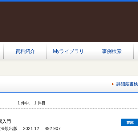
資料紹介
Myライブラリ
事例検索
詳細蔵書検
1 件中、 1 件目
索入門
在庫
出版 -- 2021.12 -- 492.907