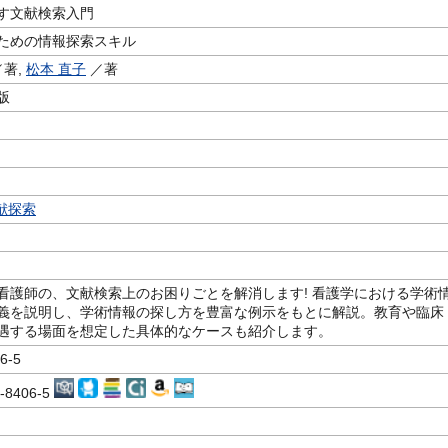
す文献検索入門
ための情報探索スキル
著,
松本 直子
／著
版
献探索
看護師の、文献検索上のお困りごとを解消します! 看護学における学術
義を説明し、学術情報の探し方を豊富な例示をもとに解説。教育や臨床
遇する場面を想定した具体的なケースも紹介します。
6-5
8-8406-5