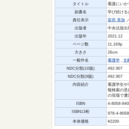
タイトル
看護にいか
副書名
学び続ける
責任表示
富田 美加
／
出版者
中央法規出
出版年
2021.12
ページ数
11,169p
大きさ
26cm
一般件名
看護学
,
文
NDC分類(10版)
492.907
NDC分類(9版)
492.907
内容紹介
看護学生や
報検索の意
の現場で遭
ISBN
4-8058-840
ISBN13桁
978-4-805
本体価格
¥2200