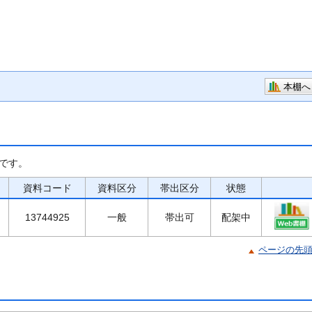
本棚へ
です。
資料コード
資料区分
帯出区分
状態
13744925
一般
帯出可
配架中
ページの先