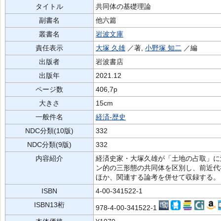
タイトル
共同体の基礎理論
副書名
他六篇
叢書名
岩波文庫
責任表示
大塚 久雄
／著,
小野塚 知二
／編
出版者
岩波書店
出版年
2021.12
ページ数
406,7p
大きさ
15cm
一般件名
経済-歴史
NDC分類(10版)
332
NDC分類(9版)
332
内容紹介
経済史家・大塚久雄が「土地の占取」に
ン的の三形態の共同体を区別し、前近代
ほか、関連する論考を併せて収録する。
ISBN
4-00-341522-1
ISBN13桁
978-4-00-341522-1