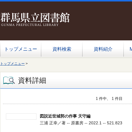
トップメニュー
資料検索
資料紹介
トップメニュー
>
資料詳細
1 件中、 1 件目
図説近世城郭の作事 天守編
三浦 正幸／著 -- 原書房 -- 2022.1 -- 521.823