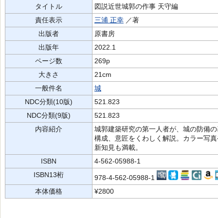
タイトル
図説近世城郭の作事 天守編
責任表示
三浦 正幸
／著
出版者
原書房
出版年
2022.1
ページ数
269p
大きさ
21cm
一般件名
城
NDC分類(10版)
521.823
NDC分類(9版)
521.823
内容紹介
城郭建築研究の第一人者が、城の防備の
構成、意匠をくわしく解説。カラー写真
新知見も満載。
ISBN
4-562-05988-1
ISBN13桁
978-4-562-05988-1
本体価格
¥2800