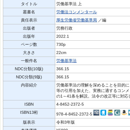
タイトル
労働基準法 上
叢書名
労働法コンメンタール
責任表示
厚生労働省労働基準局
／編
出版者
労務行政
出版年
2022.1
ページ数
730p
大きさ
22cm
一般件名
労働基準法
NDC分類(10版)
366.15
NDC分類(9版)
366.15
内容紹介
労働基準法の理解を深めることを目的に
等の引用を加えた、実務に適するコンメ
の1～41条を解説。法令の改正等に対応
ISBN
4-8452-2372-5
ISBN13桁
978-4-8452-2372-5
版表示
令和3年版