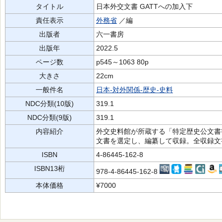
タイトル
日本外交文書 GATTへの加入下
責任表示
外務省
／編
出版者
六一書房
出版年
2022.5
ページ数
p545～1063 80p
大きさ
22cm
一般件名
日本-対外関係-歴史-史料
NDC分類(10版)
319.1
NDC分類(9版)
319.1
内容紹介
外交史料館が所蔵する「特定歴史公文書
文書を選定し、編纂して収録。全収録文
ISBN
4-86445-162-8
ISBN13桁
978-4-86445-162-8
本体価格
¥7000