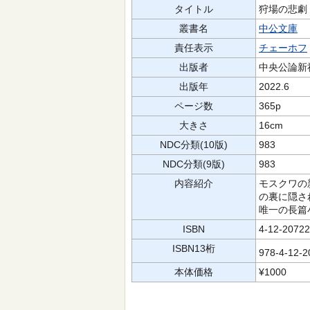
タイトル
狩場の悲劇
叢書名
中公文庫
責任表示
チェーホフ
出版者
中央公論新
出版年
2022.6
ページ数
365p
大きさ
16cm
NDC分類(10版)
983
NDC分類(9版)
983
内容紹介
モスクワの
の裏に隠さ
唯一の長篇
ISBN
4-12-20722
ISBN13桁
978-4-12-
本体価格
¥1000