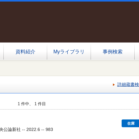
資料紹介
Myライブラリ
事例検索
詳細蔵書検
1 件中、 1 件目
在庫
論新社 -- 2022.6 -- 983