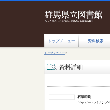
トップメニュー
資料検索
トップメニュー
>
資料詳細
石版印刷
ギャビー・バザン／作 -- 