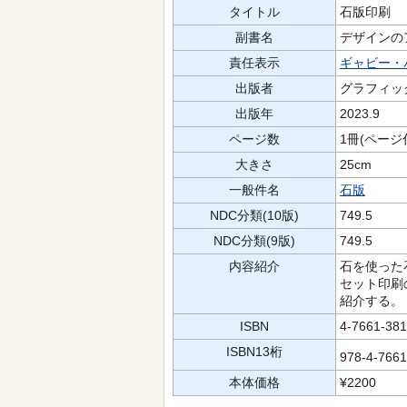
タイトル
石版印刷
副書名
デザインの
責任表示
ギャビー・
出版者
グラフィッ
出版年
2023.9
ページ数
1冊(ページ
大きさ
25cm
一般件名
石版
NDC分類(10版)
749.5
NDC分類(9版)
749.5
内容紹介
石を使った
セット印刷
紹介する。
ISBN
4-7661-381
ISBN13桁
978-4-766
本体価格
¥2200