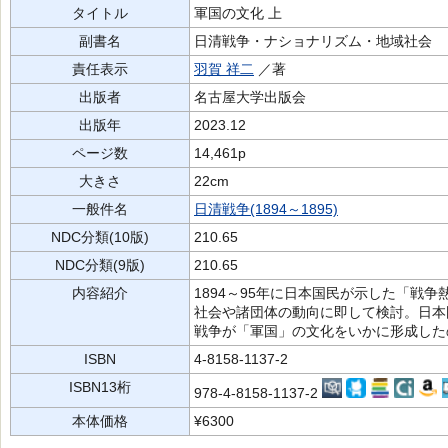
タイトル
軍国の文化 上
副書名
日清戦争・ナショナリズム・地域社会
責任表示
羽賀 祥二
／著
出版者
名古屋大学出版会
出版年
2023.12
ページ数
14,461p
大きさ
22cm
一般件名
日清戦争(1894～1895)
NDC分類(10版)
210.65
NDC分類(9版)
210.65
内容紹介
1894～95年に日本国民が示した「戦
社会や諸団体の動向に即して検討。日本
戦争が「軍国」の文化をいかに形成した
ISBN
4-8158-1137-2
ISBN13桁
978-4-8158-1137-2
本体価格
¥6300