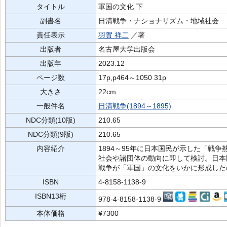
タイトル
軍国の文化 下
副書名
日清戦争・ナショナリズム・地域社会
責任表示
羽賀 祥二
／著
出版者
名古屋大学出版会
出版年
2023.12
ページ数
17p,p464～1050 31p
大きさ
22cm
一般件名
日清戦争(1894～1895)
NDC分類(10版)
210.65
NDC分類(9版)
210.65
内容紹介
1894～95年に日本国民が示した「戦
社会や諸団体の動向に即して検討。日本
戦争が「軍国」の文化をいかに形成した
ISBN
4-8158-1138-9
ISBN13桁
978-4-8158-1138-9
本体価格
¥7300