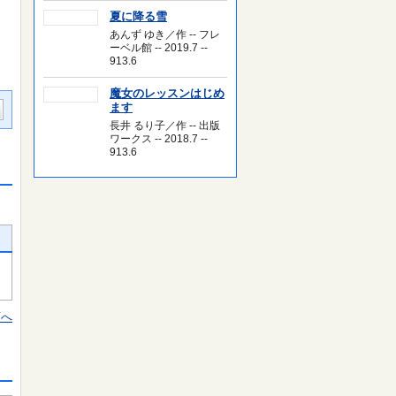
夏に降る雪
あんず ゆき／作 -- フレ
ーベル館 -- 2019.7 --
913.6
魔女のレッスンはじめ
ます
長井 るり子／作 -- 出版
ワークス -- 2018.7 --
913.6
頭へ