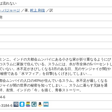
は流れない
・バジャージ
／著,
村上 利佳
／訳
房
ミンニ。インドの大都会ムンバイにある小さな家が折り重なるようにび
つスラムに家族で住んでいる。スラムには、水が市全体の5パーセント
ていない。水不足がきびしくなる3月のある日、兄のサンジャイが闇(や
の秘密である「水マフィア」を目撃(もくげき)してしまい…。
都会ムンバイの人口の40%が住んでいるスラム。水不足が厳しくなる
ジャイが闇の世界の秘密を知ってしまい…。スラムに暮らす兄妹を通
絆、友情、インドの「今」を描く、青春ストーリー。
4-6
5-3184-6