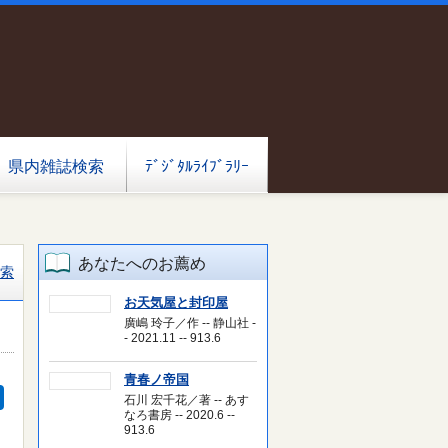
県内雑誌検索
ﾃﾞｼﾞﾀﾙﾗｲﾌﾞﾗﾘｰ
あなたへのお薦め
索
お天気屋と封印屋
廣嶋 玲子／作 -- 静山社 -
- 2021.11 -- 913.6
青春ノ帝国
石川 宏千花／著 -- あす
なろ書房 -- 2020.6 --
913.6