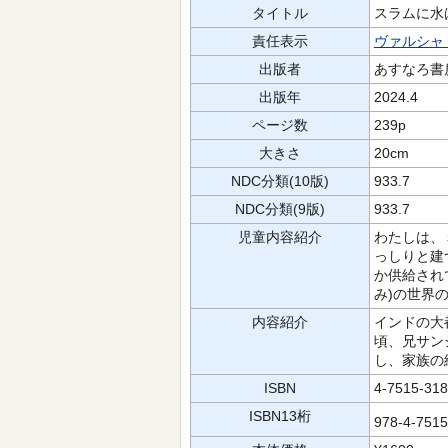
タイトル
スラムに水
責任表示
ヴァルシャ
出版者
あすなろ書
出版年
2024.4
ページ数
239p
大きさ
20cm
NDC分類(10版)
933.7
NDC分類(9版)
933.7
児童内容紹介
わたしは、
っしりと建
か供給され
み)の世界
内容紹介
インドの大
頃、兄サン
し、家族の
ISBN
4-7515-318
ISBN13桁
978-4-751