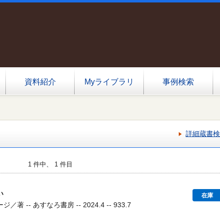
資料紹介
Myライブラリ
事例検索
詳細蔵書検
1 件中、 1 件目
い
在庫
 -- あすなろ書房 -- 2024.4 -- 933.7