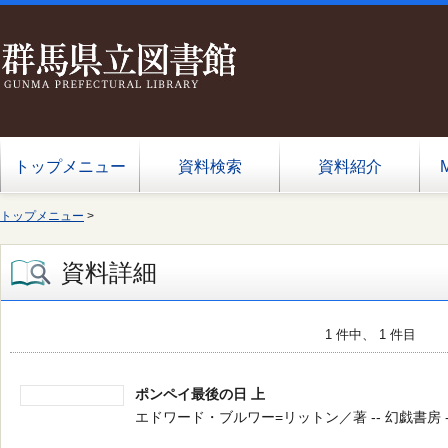
トップメニュー
資料検索
資料紹介
トップメニュー
>
資料詳細
1 件中、 1 件目
ポンペイ最後の日 上
エドワード・ブルワー=リットン／著 -- 幻戯書房 -- 202