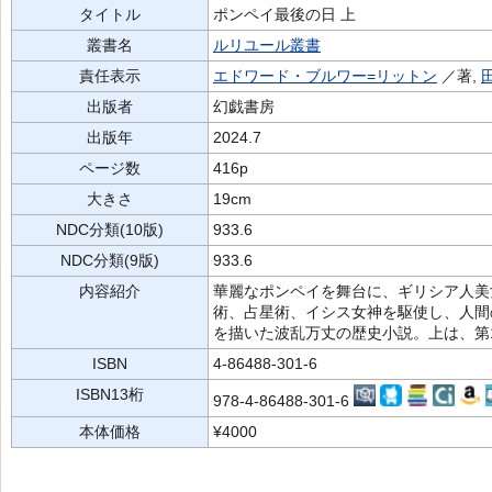
タイトル
ポンペイ最後の日 上
叢書名
ルリユール叢書
責任表示
エドワード・ブルワー=リットン
／著,
出版者
幻戯書房
出版年
2024.7
ページ数
416p
大きさ
19cm
NDC分類(10版)
933.6
NDC分類(9版)
933.6
内容紹介
華麗なポンペイを舞台に、ギリシア人美
術、占星術、イシス女神を駆使し、人間
を描いた波乱万丈の歴史小説。上は、第
ISBN
4-86488-301-6
ISBN13桁
978-4-86488-301-6
本体価格
¥4000