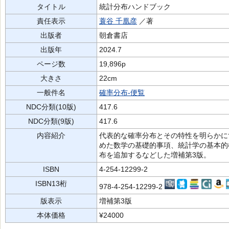
タイトル
統計分布ハンドブック
責任表示
蓑谷 千凰彦
／著
出版者
朝倉書店
出版年
2024.7
ページ数
19,896p
大きさ
22cm
一般件名
確率分布-便覧
NDC分類(10版)
417.6
NDC分類(9版)
417.6
内容紹介
代表的な確率分布とその特性を明らかに
めた数学の基礎的事項、統計学の基本的
布を追加するなどした増補第3版。
ISBN
4-254-12299-2
ISBN13桁
978-4-254-12299-2
版表示
増補第3版
本体価格
¥24000