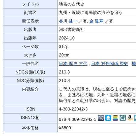
タイトル
地名の古代史
副書名
九州・近畿に両民族の痕跡を追う
責任表示
谷川 健一
／著,
金 達寿
／著
出版者
河出書房新社
出版年
2024.10
ページ数
317p
大きさ
20cm
一般件名
日本-歴史-古代
,
日本-対外関係-歴史
,
地
NDC分類(10版)
210.3
NDC分類(9版)
210.3
内容紹介
古代人の意識は、現在に至るまで伝承さ
を、まほろばの地、九州・近畿の地名に
民俗学と金朝鮮学の出会い。対論の歴史
ISBN
4-309-22942-3
ISBN13桁
978-4-309-22942-3
本体価格
¥3800