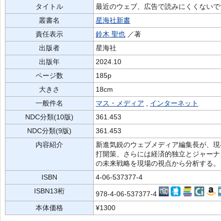
タイトル
最近のウェブ、広告で読みにくくないで
叢書名
星海社新書
責任表示
鈴木 聖也
／著
出版者
星海社
出版年
2024.10
ページ数
185p
大きさ
18cm
一般件名
マス・メディア
,
インターネット
NDC分類(10版)
361.453
NDC分類(9版)
361.453
内容紹介
新進気鋭のウェブメディア編集長が、現
打開策、さらには経済的独立とジャーナ
の未来戦略を現場の視点から分析する。
ISBN
4-06-537377-4
ISBN13桁
978-4-06-537377-4
本体価格
¥1300