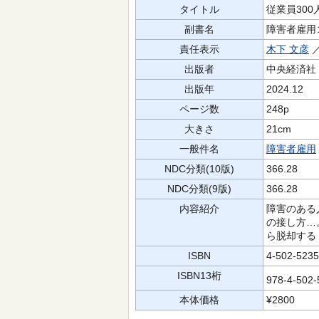
タイトル
従業員30
副書名
障害者雇用
責任表示
木下 文彦
出版者
中央経済社
出版年
2024.12
ページ数
248p
大きさ
21cm
一般件名
障害者雇用
NDC分類(10版)
366.28
NDC分類(9版)
366.28
内容紹介
障害のある
の接し方…
ら脱却する
ISBN
4-502-5235
ISBN13桁
978-4-502
本体価格
¥2800