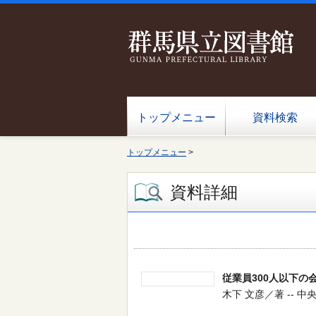
トップメニュー
資料検索
トップメニュー
>
資料詳細
従業員300人以下の
木下 文彦／著 -- 中央経済