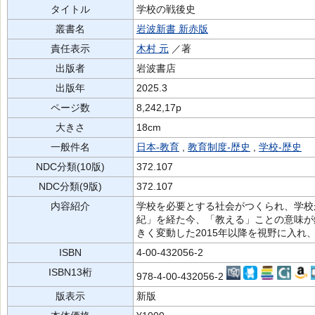
タイトル
学校の戦後史
叢書名
岩波新書 新赤版
責任表示
木村 元
／著
出版者
岩波書店
出版年
2025.3
ページ数
8,242,17p
大きさ
18cm
一般件名
日本-教育
,
教育制度-歴史
,
学校-歴史
NDC分類(10版)
372.107
NDC分類(9版)
372.107
内容紹介
学校を必要とする社会がつくられ、学校
紀」を経た今、「教える」ことの意味が
きく変動した2015年以降を視野に入れ
ISBN
4-00-432056-2
ISBN13桁
978-4-00-432056-2
版表示
新版