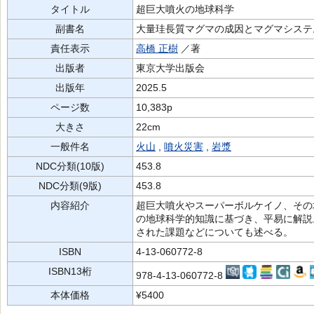
タイトル
超巨大噴火の地球科学
副書名
大量珪長質マグマの成因とマグマシステ
責任表示
高橋 正樹
／著
出版者
東京大学出版会
出版年
2025.5
ページ数
10,383p
大きさ
22cm
一般件名
火山
,
噴火災害
,
岩漿
NDC分類(10版)
453.8
NDC分類(9版)
453.8
内容紹介
超巨大噴火やスーパーボルケイノ、その
の地球科学的知識に基づき、平易に解説
された課題などについても述べる。
ISBN
4-13-060772-8
ISBN13桁
978-4-13-060772-8
本体価格
¥5400