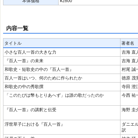
本体価格
¥2800
内容一覧
タイトル
著者名
小さな百人一首の大きな力
吉海 直
『百人一首』の未来
吉海 直
和歌史・短歌史の中の『百人一首』
村尾 誠
百人一首はいつ、何のために作られたか
徳原 茂
和歌史の中の秀歌撰
寺田 澄
「このたびは幣もとりあへず」は誰の歌だったのか
今西 祐
『百人一首』の講釈と伝受
海野 圭
浮世草子における『百人一首』
ダニエル
訳