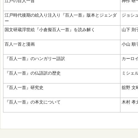
江戸の百人一首
神作 研
江戸時代後期の絵入り注入り『百人一首』版本とジェンダ
ジョシュ
ー
国文研蔵浮世絵『小倉擬百人一首』を読み解く
山下 則
百人一首と漫画
小山 順
『百人一首』のハンガリー語訳
カーロ
『百人一首』の仏語訳の歴史
ミシェ
『百人一首』研究史
舘野 文
『百人一首』の本文について
木村 孝