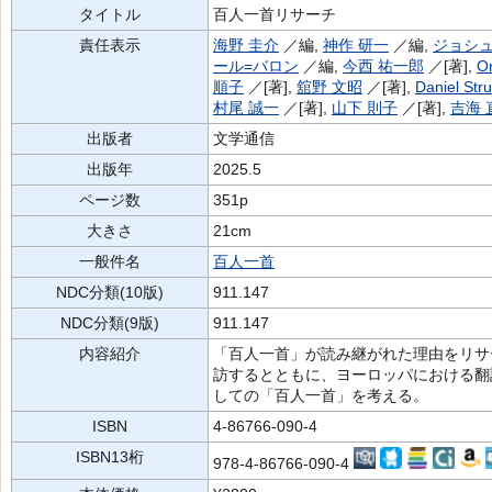
タイトル
百人一首リサーチ
責任表示
海野 圭介
／編,
神作 研一
／編,
ジョシ
ール=バロン
／編,
今西 祐一郎
／[著],
Or
順子
／[著],
舘野 文昭
／[著],
Daniel Str
村尾 誠一
／[著],
山下 則子
／[著],
吉海 
出版者
文学通信
出版年
2025.5
ページ数
351p
大きさ
21cm
一般件名
百人一首
NDC分類(10版)
911.147
NDC分類(9版)
911.147
内容紹介
「百人一首」が読み継がれた理由をリサ
訪するとともに、ヨーロッパにおける翻
しての「百人一首」を考える。
ISBN
4-86766-090-4
ISBN13桁
978-4-86766-090-4