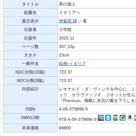
タイトル
美の旅人
副書名
イタリアへ
責任表示
伊集院 静
／著
出版者
小学館
出版年
2025.11
ページ数
337,10p
大きさ
23cm
一般件名
絵画-イタリア
NDC分類(10版)
723.37
NDC分類(9版)
723.37
内容紹介
レオナルド・ダ・ヴィンチを中心に、ミ
ェリ、カラヴァッジオ、ジオットが生ん
『Precious』掲載に未完の書き下ろ
ISBN
4-09-379896-9
ISBN13桁
978-4-09-379896-9
本体価格
¥8800