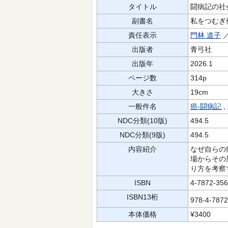
タイトル
闘病記の社
副書名
私をつむぎ
責任表示
門林 道子
出版者
青弓社
出版年
2026.1
ページ数
314p
大きさ
19cm
一般件名
癌-闘病記
,
NDC分類(10版)
494.5
NDC分類(9版)
494.5
内容紹介
なぜ自らの
場からその
り方を考察
ISBN
4-7872-356
ISBN13桁
978-4-787
本体価格
¥3400