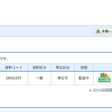
本棚へ
です。
資料コード
資料区分
帯出区分
状態
18431197
一般
帯出可
配架中
ページの先