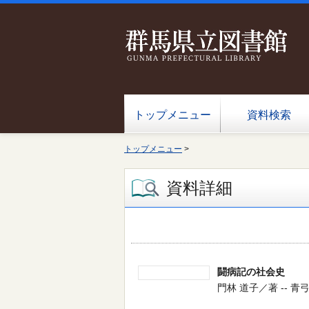
トップメニュー
資料検索
トップメニュー
>
資料詳細
闘病記の社会史
門林 道子／著 -- 青弓社 -