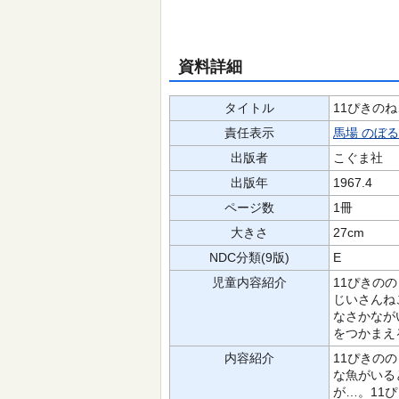
資料詳細
タイトル
11ぴきのね
責任表示
馬場 のぼる
出版者
こぐま社
出版年
1967.4
ページ数
1冊
大きさ
27cm
NDC分類(9版)
E
児童内容紹介
11ぴきの
じいさんね
なさかなが
をつかまえ
内容紹介
11ぴきの
な魚がいる
が…。11