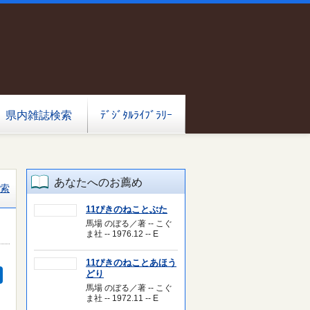
県内雑誌検索
ﾃﾞｼﾞﾀﾙﾗｲﾌﾞﾗﾘｰ
あなたへのお薦め
索
11ぴきのねことぶた
馬場 のぼる／著 -- こぐ
ま社 -- 1976.12 -- E
11ぴきのねことあほう
どり
馬場 のぼる／著 -- こぐ
ま社 -- 1972.11 -- E