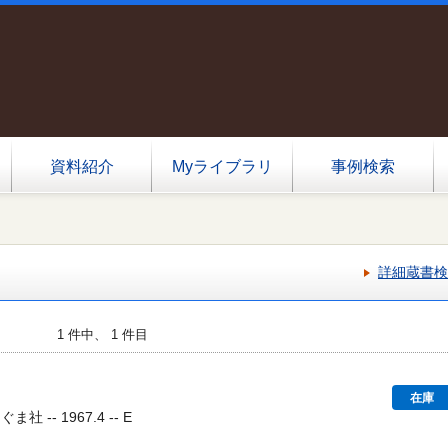
資料紹介
Myライブラリ
事例検索
詳細蔵書検
1 件中、 1 件目
在庫
社 -- 1967.4 -- E