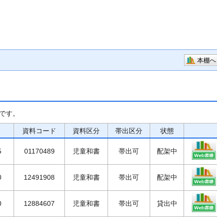
本棚へ
です。
資料コード
資料区分
帯出区分
状態
5
01170489
児童和書
帯出可
配架中
0
12491908
児童和書
帯出可
配架中
0
12884607
児童和書
帯出可
貸出中