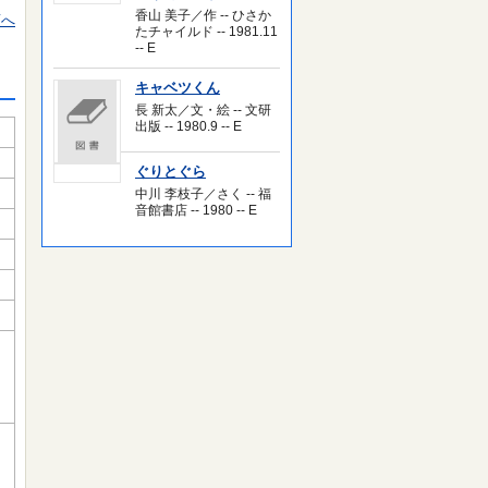
香山 美子／作 -- ひさか
頭へ
たチャイルド -- 1981.11
-- E
キャベツくん
長 新太／文・絵 -- 文研
出版 -- 1980.9 -- E
ぐりとぐら
中川 李枝子／さく -- 福
音館書店 -- 1980 -- E