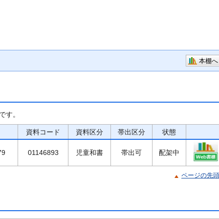
本棚へ
です。
資料コード
資料区分
帯出区分
状態
79
01146893
児童和書
帯出可
配架中
ページの先