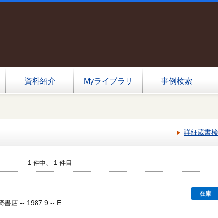
資料紹介
Myライブラリ
事例検索
詳細蔵書検
1 件中、 1 件目
在庫
店 -- 1987.9 -- E