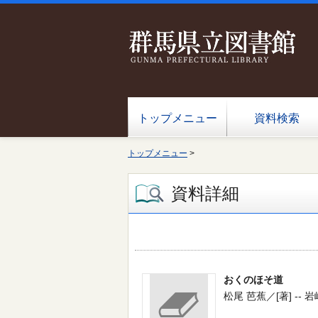
トップメニュー
資料検索
トップメニュー
>
資料詳細
おくのほそ道
松尾 芭蕉／[著] -- 岩崎書