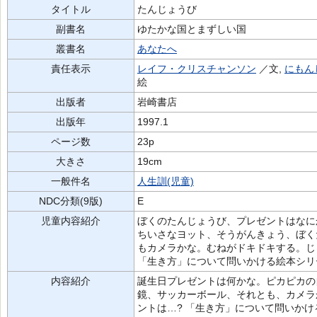
タイトル
たんじょうび
副書名
ゆたかな国とまずしい国
叢書名
あなたへ
責任表示
レイフ・クリスチャンソン
／文,
にもん
絵
出版者
岩崎書店
出版年
1997.1
ページ数
23p
大きさ
19cm
一般件名
人生訓(児童)
NDC分類(9版)
E
児童内容紹介
ぼくのたんじょうび、プレゼントはなに
ちいさなヨット、そうがんきょう、ぼく
もカメラかな。むねがドキドキする。じ
「生き方」について問いかける絵本シリ
内容紹介
誕生日プレゼントは何かな。ピカピカの
鏡、サッカーボール、それとも、カメラ
ントは…? 「生き方」について問いか