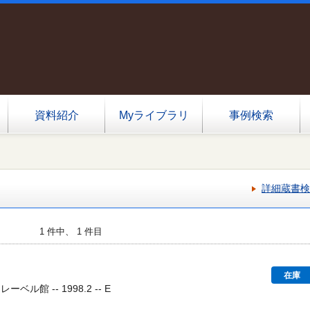
資料紹介
Myライブラリ
事例検索
詳細蔵書検
1 件中、 1 件目
在庫
ーベル館 -- 1998.2 -- E