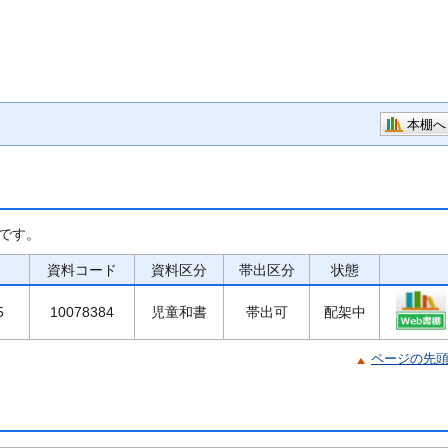
本棚へ
です。
資料コード
資料区分
帯出区分
状態
5
10078384
児童和書
帯出可
配架中
ページの先