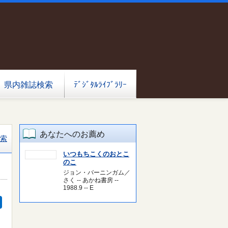
県内雑誌検索
ﾃﾞｼﾞﾀﾙﾗｲﾌﾞﾗﾘｰ
あなたへのお薦め
索
いつもちこくのおとこ
のこ
ジョン・バーニンガム／
さく -- あかね書房 --
1988.9 -- E