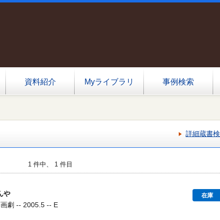
資料紹介
Myライブラリ
事例検索
詳細蔵書検
1 件中、 1 件目
んや
在庫
 -- 2005.5 -- E