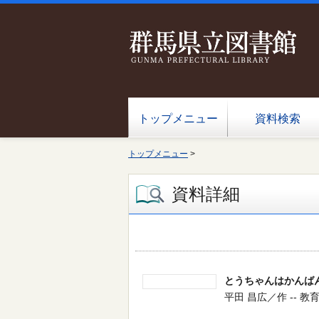
トップメニュー
資料検索
トップメニュー
>
資料詳細
とうちゃんはかんば
平田 昌広／作 -- 教育画劇