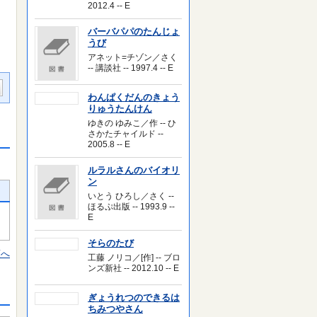
2012.4 -- E
バーバパパのたんじょ
うび
アネット=チゾン／さく
-- 講談社 -- 1997.4 -- E
わんぱくだんのきょう
りゅうたんけん
ゆきの ゆみこ／作 -- ひ
さかたチャイルド --
2005.8 -- E
ルラルさんのバイオリ
ン
いとう ひろし／さく --
ほるぷ出版 -- 1993.9 --
E
そらのたび
頭へ
工藤 ノリコ／[作] -- ブロ
ンズ新社 -- 2012.10 -- E
ぎょうれつのできるは
ちみつやさん