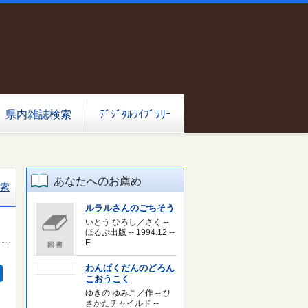
県内雑誌検索
ﾃﾞｼﾞﾀﾙﾗｲﾌﾞﾗﾘｰ
あなたへのお薦め
索
ルラルさんのごちそう
いとう ひろし／さく --
ほるぷ出版 -- 1994.12 --
E
わんぱくだんのどろん
こおうこく
ゆきの ゆみこ／作 -- ひ
さかたチャイルド --