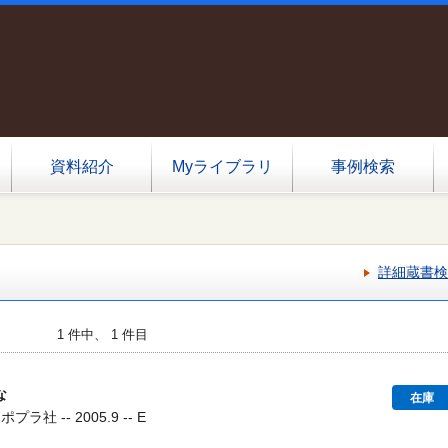
資料紹介
Myライブラリ
事例検索
詳細蔵書検
1 件中、 1 件目
な
在庫
ラ社 -- 2005.9 -- E