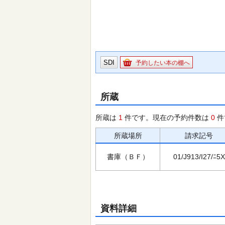
SDI
予約したい本の棚へ
所蔵
所蔵は
1
件です。現在の予約件数は
0
件
所蔵場所
請求記号
書庫（ＢＦ）
01/J913/I27/ﾆ5X
資料詳細