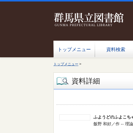
トップメニュー
資料検索
トップメニュー
>
資料詳細
ふようどのふよこち
飯野 和好／作 -- 理論社 -