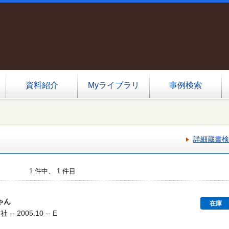
資料紹介
Myライブラリ
事例検索
詳細蔵書検
1 件中、 1 件目
ゃん
在庫
- 2005.10 -- E