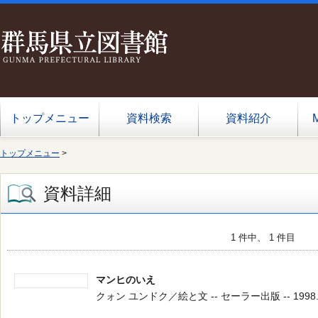
トップメニュー
資料検索
資料紹介
トップメニュー
>
資料詳細
1 件中、 1 件目
マンヒのいえ
クォン ユンドク／絵と文 -- セーラー出版 -- 1998.7 