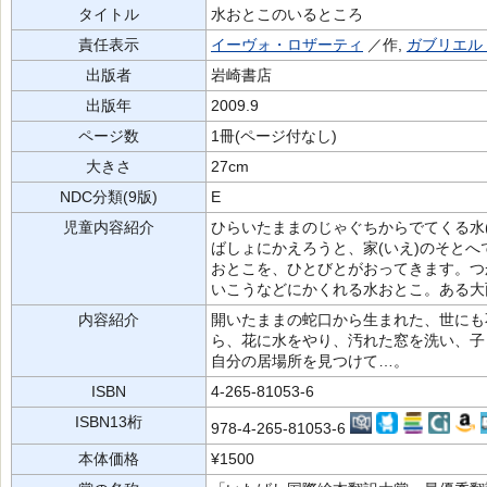
タイトル
水おとこのいるところ
責任表示
イーヴォ・ロザーティ
／作,
ガブリエル
出版者
岩崎書店
出版年
2009.9
ページ数
1冊(ページ付なし)
大きさ
27cm
NDC分類(9版)
E
児童内容紹介
ひらいたままのじゃぐちからでてくる水
ばしょにかえろうと、家(いえ)のそと
おとこを、ひとびとがおってきます。つ
いこうなどにかくれる水おとこ。ある大雨
内容紹介
開いたままの蛇口から生まれた、世にも
ら、花に水をやり、汚れた窓を洗い、子
自分の居場所を見つけて…。
ISBN
4-265-81053-6
ISBN13桁
978-4-265-81053-6
本体価格
¥1500