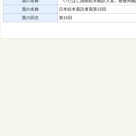
賞の名称
「いたばし国際絵本翻訳大賞」最優秀翻訳
賞の名称
日本絵本賞読者賞第15回
賞の回次
第15回