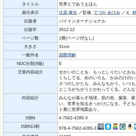
タイトル
世界とであうえほん
責任表示
辻原 康夫
／監修,
てづか あけみ
／え,
出版者
パイインターナショナル
出版年
2012.12
ページ数
1冊(ページ付なし)
大きさ
31cm
一般件名
国際理解
NDC分類(9版)
E
児童内容紹介
せかいのことを、もっとしりたいとおも
くらしてる。めのいろも、かみのけのい
さつのしかたも、みんなちがう。いつも
ところがちがうとかわってくる。どんな
内容紹介
みんなが暮らす地球。肌の色、服装、家
い。世界を知るきっかけになる、子ども
ト裏に世界地図あり。
ISBN
4-7562-4285-3
ISBN13桁
978-4-7562-4285-3