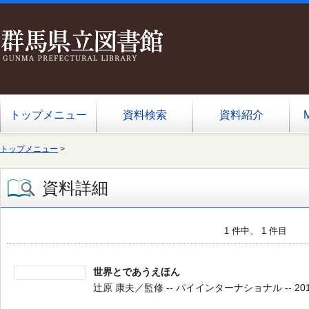
トップメニュー
資料検索
資料紹介
トップメニュー
>
資料詳細
1 件中、 1 件目
世界とであうえほん
辻原 康夫／監修 -- パイインターナショナル -- 2012.