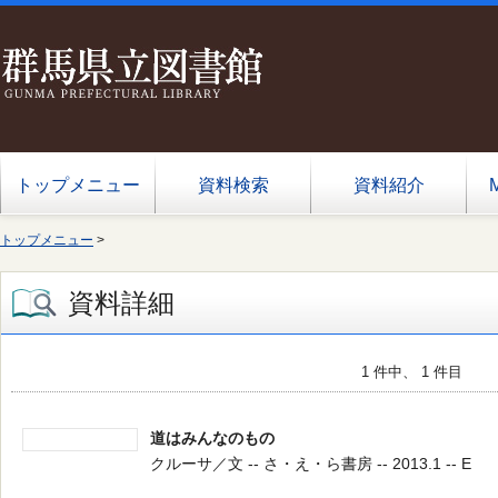
トップメニュー
資料検索
資料紹介
トップメニュー
>
資料詳細
1 件中、 1 件目
道はみんなのもの
クルーサ／文 -- さ・え・ら書房 -- 2013.1 -- E