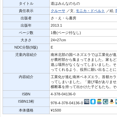
タイトル
道はみんなのもの
責任表示
クルーサ
／文,
モニカ・ドペルト
／絵,
出版者
さ・え・ら書房
出版年
2013.1
ページ数
1冊(ページ付なし)
大きさ
24×27cm
NDC分類(9版)
E
児童内容紹介
南米北部の国ベネズエラでは工業化が進
が農村部から集まってきました。家もど
遊ぶ場所がなくなってしまいました。そ
ってくれるよう、役所に願い出ることに
内容紹介
工業化が進む南米ベネズエラ。首都カラ
ってしまいました。「遊び場がありませ
横断幕を持って出かけた子どもたち。そ
ISBN
4-378-04136-0
ISBN13桁
978-4-378-04136-0
本体価格
¥1500